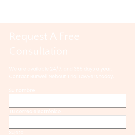
[…]
Categories:
Motor Vehicle Accidents
|
Comments
←
older
Request A Free
Consultation
We are available 24/7, and 365 days a year.
Contact Burwell Nebout Trial Lawyers today.
Su nombre
Tu correo electrónico
Sujeto