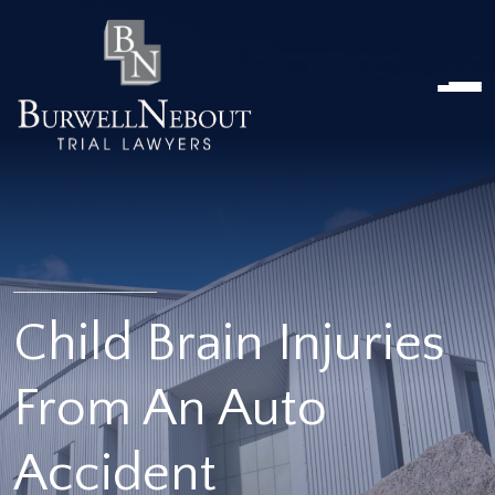
Home
NOSOTROS
PRÁCTICA
ABOGADOS
UBICACIONES
RESEÑAS
RECURSOS
CONTÁCTENOS
Child Brain Injuries
From An Auto
Accident